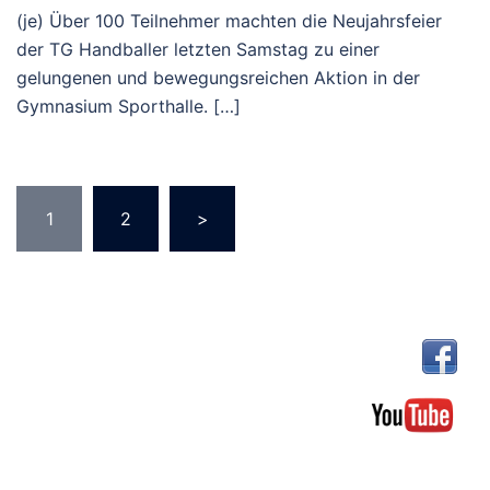
(je) Über 100 Teilnehmer machten die Neujahrsfeier
der TG Handballer letzten Samstag zu einer
gelungenen und bewegungsreichen Aktion in der
Gymnasium Sporthalle. […]
Seitennummerierung
1
2
>
der
Beiträge