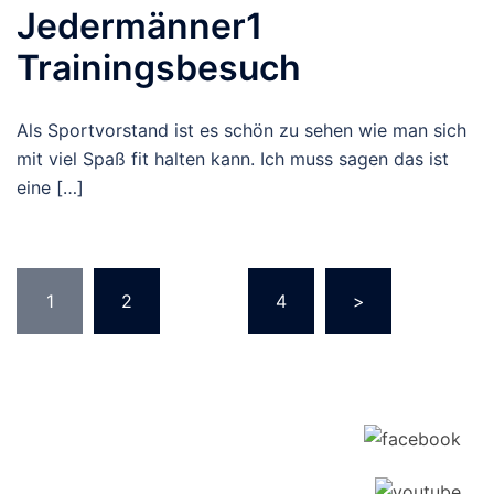
Jedermänner1
Trainingsbesuch
Als Sportvorstand ist es schön zu sehen wie man sich
mit viel Spaß fit halten kann. Ich muss sagen das ist
eine […]
Seitennummerierung
1
2
…
4
>
der
Beiträge