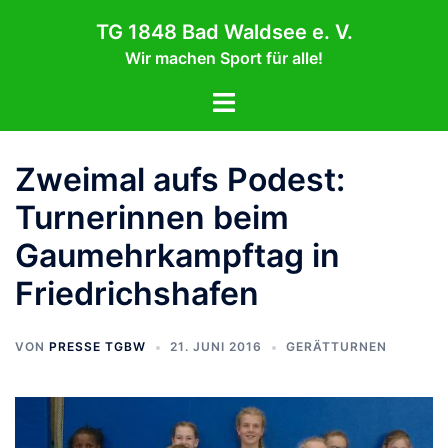
Zum
TG 1848 Bad Waldsee e. V.
Inhalt
Wir machen Sport für alle!
springen
Menü
umschalten
Zweimal aufs Podest:
Turnerinnen beim
Gaumehrkampftag in
Friedrichshafen
VON
PRESSE TGBW
21. JUNI 2016
GERÄTTURNEN