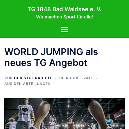
Zum
TG 1848 Bad Waldsee e. V.
Inhalt
Wir machen Sport für alle!
springen
Menü
umschalten
WORLD JUMPING als
neues TG Angebot
VON
CHRISTOF RAUHUT
18. AUGUST 2015
AUS DEN ABTEILUNGEN