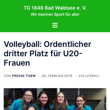
Zum
TG 1848 Bad Waldsee e. V.
Inhalt
Wir machen Sport für alle!
springen
Menü
umschalten
Volleyball: Ordentlicher
dritter Platz für U20-
Frauen
VON
PRESSE TGBW
26. FEBRUAR 2019
VOLLEYBALL