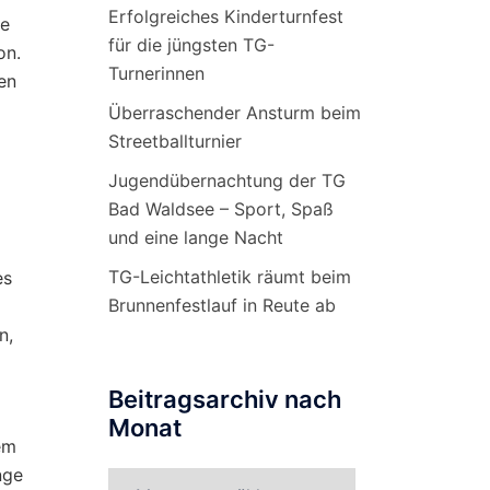
Erfolgreiches Kinderturnfest
ge
für die jüngsten TG-
on.
Turnerinnen
en
Überraschender Ansturm beim
Streetballturnier
Jugendübernachtung der TG
Bad Waldsee – Sport, Spaß
und eine lange Nacht
TG-Leichtathletik räumt beim
es
Brunnenfestlauf in Reute ab
n,
Beitragsarchiv nach
Monat
em
nge
Beitragsarchiv