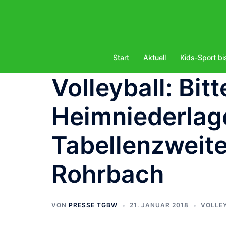
Zum
Inhalt
springen
Start
Aktuell
Kids-Sport bi
Volleyball: Bitt
Heimniederlag
Tabellenzweit
Rohrbach
VON
PRESSE TGBW
21. JANUAR 2018
VOLLE