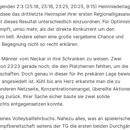
genden 2:3 (25:18, 25:16, 23:25, 20:25, 9:15) Heimniederla
ee das drittletzte Heimspiel ihrer ersten Regionalligasais
st dieses Resultat unterschiedlich einzuordnen. Für Optimist
ämpft, umso mehr, als der direkte Konkurrent um den
ern ließ. Andere sehen eine große vergebene Chance und
 Begegnung nicht so recht erklären.
e Männer vom Neckar in ihre Schranken zu weisen. Zwei
on 23:23 gerade noch, die den Platzherren fehlten, um die
chaffen. Doch genau in dieser für ihn prekären Lage bewi
 angesiedelt ist. Kühl bis ans Herz erkannte man die zu
nderen Netzseite, Konzentrationsmangel, übereilte Aktione
g zurück. Ihrer Sache sicher baute sie zwei solide
ichts entgegensetzen konnte.
ines Volleyballlehrbuchs. Nahezu alles, was an spielerisch
mpfbereitschaft seitens der TG die ersten beiden Durchgä