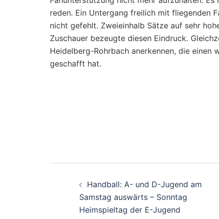
Fanunterstützung nicht mehr aufzuhalten. Es 
reden. Ein Untergang freilich mit fliegenden 
nicht gefehlt. Zweieinhalb Sätze auf sehr hoh
Zuschauer bezeugte diesen Eindruck. Gleichze
Heidelberg-Rohrbach anerkennen, die einen wei
geschafft hat.
Beitragsnavigati
Handball: A- und D-Jugend am
Samstag auswärts – Sonntag
Heimspieltag der E-Jugend