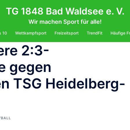
TG 1848 Bad Waldsee e. V.
Wir machen Sport für alle!
s 10
Wettkampfsport
Freizeitsport
TrendFit
Häufige F
ere 2:3-
e gegen
en TSG Heidelberg-
YBALL