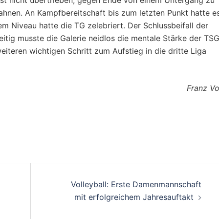
ist nicht übertrieben, gegen Ende von einem Untergang zu
Fahnen. An Kampfbereitschaft bis zum letzten Punkt hatte e
em Niveau hatte die TG zelebriert. Der Schlussbeifall der
itig musste die Galerie neidlos die mentale Stärke der TS
teren wichtigen Schritt zum Aufstieg in die dritte Liga
Franz Vo
on
Volleyball: Erste Damenmannschaft
mit erfolgreichem Jahresauftakt