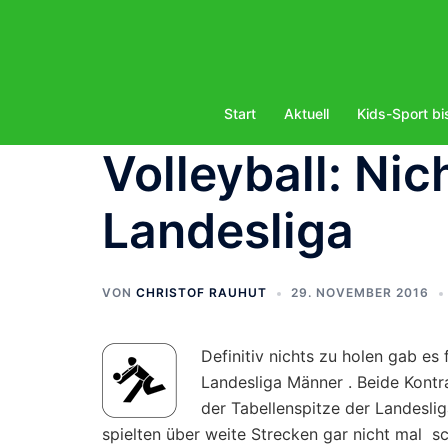
Zum
Inhalt
springen
Start
Aktuell
Kids-Sport bi
Volleyball: Nic
Landesliga
VON
CHRISTOF RAUHUT
29. NOVEMBER 2016
Definitiv nichts zu holen gab es
Landesliga Männer . Beide Kont
der Tabellenspitze der Landesli
spielten über weite Strecken gar nicht mal sch