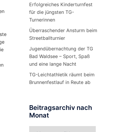
Erfolgreiches Kinderturnfest
en
für die jüngsten TG-
Turnerinnen
Überraschender Ansturm beim
ste
Streetballturnier
ge
Jugendübernachtung der TG
ie
Bad Waldsee – Sport, Spaß
und eine lange Nacht
en
TG-Leichtathletik räumt beim
Brunnenfestlauf in Reute ab
Beitragsarchiv nach
Monat
Beitragsarchiv