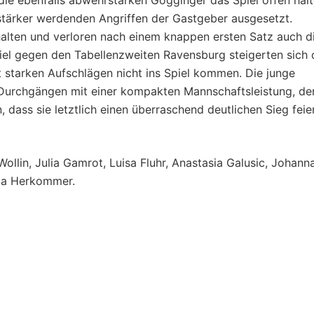
e ebenfalls abwehrstarken Gögginger das Spiel offen halt
tärker werdenden Angriffen der Gastgeber ausgesetzt.
alten und verloren nach einem knappen ersten Satz auch d
el gegen den Tabellenzweiten Ravensburg steigerten sich 
starken Aufschlägen nicht ins Spiel kommen. Die junge
 Durchgängen mit einer kompakten Mannschaftsleistung, de
 dass sie letztlich einen überraschend deutlichen Sieg feie
llin, Julia Gamrot, Luisa Fluhr, Anastasia Galusic, Johann
lia Herkommer.