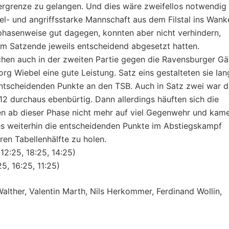
ergrenze zu gelangen. Und dies wäre zweifellos notwendig
iel- und angriffsstarke Mannschaft aus dem Filstal ins Wank
phasenweise gut dagegen, konnten aber nicht verhindern,
zum Satzende jeweils entscheidend abgesetzt hatten.
chen auch in der zweiten Partie gegen die Ravensburger Gä
g Wiebel eine gute Leistung. Satz eins gestalteten sie lan
entscheidenden Punkte an den TSB. Auch in Satz zwei war d
2 durchaus ebenbürtig. Dann allerdings häuften sich die
fen ab dieser Phase nicht mehr auf viel Gegenwehr und kam
t es weiterhin die entscheidenden Punkte im Abstiegskampf
ren Tabellenhälfte zu holen.
12:25, 18:25, 14:25)
5, 16:25, 11:25)
alther, Valentin Marth, Nils Herkommer, Ferdinand Wollin,