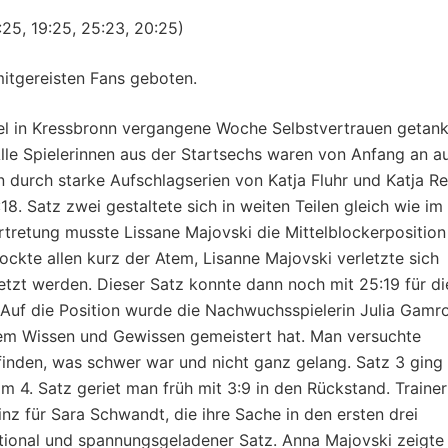
25, 19:25, 25:23, 20:25)
itgereisten Fans geboten.
el in Kressbronn vergangene Woche Selbstvertrauen getank
 Alle Spielerinnen aus der Startsechs waren von Anfang an a
 durch starke Aufschlagserien von Katja Fluhr und Katja Re
8. Satz zwei gestaltete sich in weiten Teilen gleich wie im
tretung musste Lissane Majovski die Mittelblockerposition
ockte allen kurz der Atem, Lisanne Majovski verletzte sich
etzt werden. Dieser Satz konnte dann noch mit 25:19 für di
 Auf die Position wurde die Nachwuchsspielerin Julia Gamr
tem Wissen und Gewissen gemeistert hat. Man versuchte
finden, was schwer war und nicht ganz gelang. Satz 3 ging
m 4. Satz geriet man früh mit 3:9 in den Rückstand. Trainer
inz für Sara Schwandt, die ihre Sache in den ersten drei
tional und spannungsgeladener Satz. Anna Majovski zeigte 