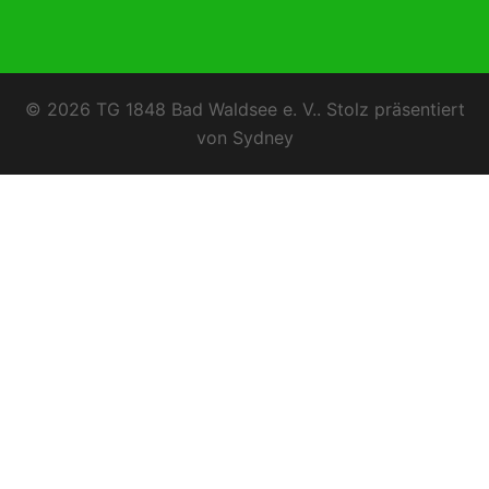
© 2026 TG 1848 Bad Waldsee e. V.. Stolz präsentiert
von
Sydney