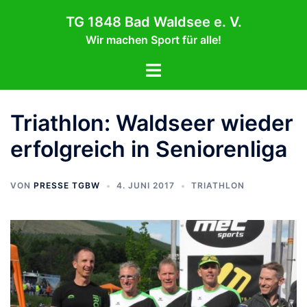
Zum
TG 1848 Bad Waldsee e. V.
Inhalt
Wir machen Sport für alle!
springen
Menü
umschalten
Triathlon: Waldseer wieder
erfolgreich in Seniorenliga
VON
PRESSE TGBW
4. JUNI 2017
TRIATHLON