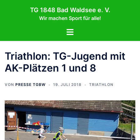
Zum
TG 1848 Bad Waldsee e. V.
Inhalt
Wir machen Sport für alle!
springen
Menü
umschalten
Triathlon: TG-Jugend mit
AK-Plätzen 1 und 8
VON
PRESSE TGBW
19. JULI 2018
TRIATHLON