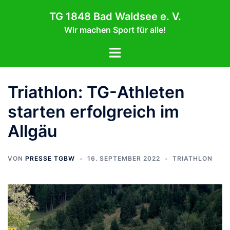
Zum
TG 1848 Bad Waldsee e. V.
Inhalt
Wir machen Sport für alle!
springen
Menü
umschalten
Triathlon: TG-Athleten
starten erfolgreich im
Allgäu
VON
PRESSE TGBW
16. SEPTEMBER 2022
TRIATHLON