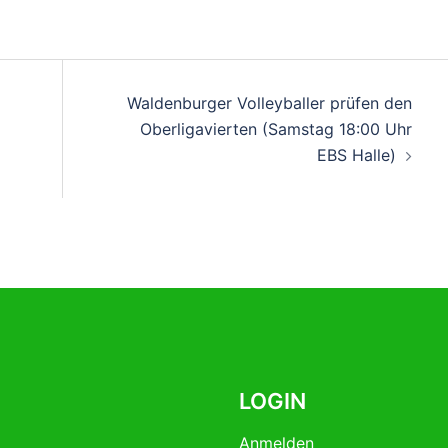
on
Waldenburger Volleyballer prüfen den
Oberligavierten (Samstag 18:00 Uhr
EBS Halle)
LOGIN
Anmelden