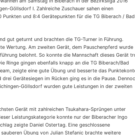
ewannen am Samstag in Biberach in der Bezirksliga 2016
n-Göllsdorf I. Zahlreiche Zuschauer sahen einen
 Punkten und 8:4 Gerätepunkten für die TG Biberach / Bad
 gut geturnt und brachten die TG-Turner in Führung.
hste Wertung. Am zweiten Gerät, dem Pauschenpferd wurde
sführung belohnt. So konnte die Mannschaft dieses Gerät tr
 Die Ringe gingen ebenfalls knapp an die TG Biberach/Bad
 Team, zeigte eine gute Übung und besserte das Punktekont
d drei Gerätesiegen im Rücken ging es in die Pause. Denno
aichingen-Göllsdorf wurden gute Leistungen in der zweiten
ächsten Gerät mit zahlreichen Tsukahara-Sprüngen unter
dieser Leistungskategorie konnte nur der Biberacher Ingo
chlag zeigte Daniel Ostertag. Eine geschlossene
 sauberen Übung von Julian Stefanic brachte weitere