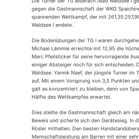
Die Turner der TG Biberach /Bad Waldsee I g
gegen die Gastmannschaft der WKG Spaichinge
spannenden Wettkampf, der mit 261,35:257,90
Waldsee I endete.
Die Bodenübungen der TG I waren durchgehend
Michael Lämmle erreichte mit 12,95 die höc
Marc Pfeilsticker für seine hervorragende Au
einiger Absteiger noch für sich entscheiden.
Waldsee. Yannik Naef, der jüngste Turner im
auf. Mit einem Vorsprung von 3,5 Punkten un
galt es konzentriert zu bleiben, denn von Sp
Hälfte des Wettkampfes erwartet.
Dies stellte die Gastmannschaft gleich am n
Beweis und sicherte sich den Gerätesieg. In 
Rösler mithalten. Den besten Handstandübers
Mannschaftsleistung am Barren mit einer sehr