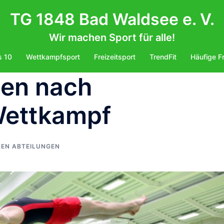
TG 1848 Bad Waldsee e. V.
Wir machen Sport für alle!
s 10
Wettkampfsport
Freizeitsport
TrendFit
Häufige F
gen nach
ettkampf
DEN ABTEILUNGEN