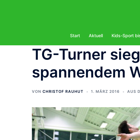
Zum
Inhalt
springen
Start
Aktuell
Kids-Sport bi
TG-Turner sie
spannendem W
VON
CHRISTOF RAUHUT
1. MÄRZ 2016
AUS 