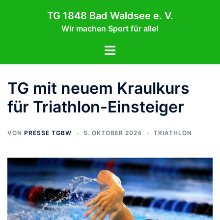
Zum
TG 1848 Bad Waldsee e. V.
Inhalt
Wir machen Sport für alle!
springen
Menü
umschalten
TG mit neuem Kraulkurs
für Triathlon-Einsteiger
VON
PRESSE TGBW
5. OKTOBER 2024
TRIATHLON