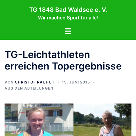
Zum
TG 1848 Bad Waldsee e. V.
Inhalt
Wir machen Sport für alle!
springen
Menü
umschalten
TG-Leichtathleten
erreichen Topergebnisse
VON
CHRISTOF RAUHUT
15. JUNI 2015
AUS DEN ABTEILUNGEN