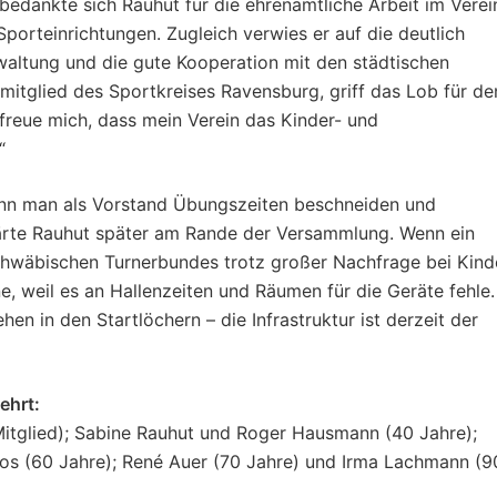
bedankte sich Rauhut für die ehrenamtliche Arbeit im Verei
porteinrichtungen. Zugleich verwies er auf die deutlich
altung und die gute Kooperation mit den städtischen
mitglied des Sportkreises Ravensburg, griff das Lob für de
 freue mich, dass mein Verein das Kinder- und
“
enn man als Vorstand Übungszeiten beschneiden und
lärte Rauhut später am Rande der Versammlung. Wenn ein
chwäbischen Turnerbundes trotz großer Nachfrage bei Kind
e, weil es an Hallenzeiten und Räumen für die Geräte fehle.
hen in den Startlöchern – die Infrastruktur ist derzeit der
ehrt:
itglied); Sabine Rauhut und Roger Hausmann (40 Jahre);
ros (60 Jahre); René Auer (70 Jahre) und Irma Lachmann (9