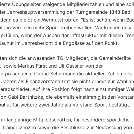
zierte Übungsleiter, steigende Mitgliederzahlen und eine sol
nz der Jahreshauptversammlung der Turngemeinde 1848 Bad
, denn es bleibt ein Wermutstropfen. “Es ist schön, wenn Ba
t, in Vereinen mehr Sport treiben wollen. Wir können unse
 erfüllen, wenn der Ausbau der Infrastruktur mit diesen Tre
 Rauhut im Jahresbericht die Engpässe auf den Punkt.
nten sich die anwesenden TG-Mitglieder, die Gemeinderäte
) sowie Markus Fürst und Uli Gassner von der
g präsentierte Carina Schürmann die aktuellen Zahlen des
Jahren als Finanzvorstand trat sie nicht erneut zur Wahl an
erabschiedet. Auf ihre Position folgt nach einstimmiger Wa
 von Gabi Bartnitzke, die ebenfalls einstimmig in den Vorsta
hut für weitere zwei Jahre als Vorstand Sport bestätigt.
ür langjährige Mitgliedschaften, für besondere sportliche
 Trainerlizenzen sowie die Beschlüsse zur Neufassung von