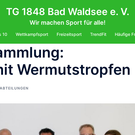
TG 1848 Bad Waldsee e. V.
Wir machen Sport für alle!
s 10
Wettkampfsport
Freizeitsport
TrendFit
Häufige F
ammlung:
mit Wermutstropfen
 ABTEILUNGEN