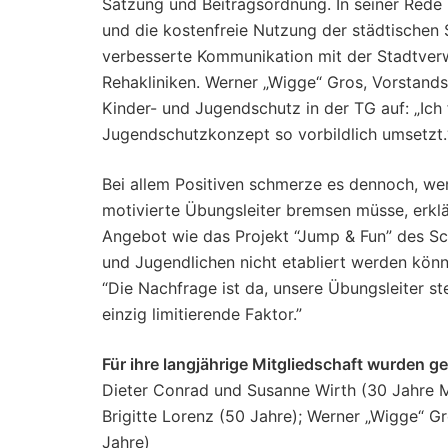
Satzung und Beitragsordnung. In seiner Rede 
und die kostenfreie Nutzung der städtischen S
verbesserte Kommunikation mit der Stadtverw
Rehakliniken. Werner „Wigge“ Gros, Vorstands
Kinder- und Jugendschutz in der TG auf: „Ich
Jugendschutzkonzept so vorbildlich umsetzt.
Bei allem Positiven schmerze es dennoch, w
motivierte Übungsleiter bremsen müsse, erk
Angebot wie das Projekt “Jump & Fun” des S
und Jugendlichen nicht etabliert werden könn
“Die Nachfrage ist da, unsere Übungsleiter ste
einzig limitierende Faktor.”
Für ihre langjährige Mitgliedschaft wurden ge
Dieter Conrad und Susanne Wirth (30 Jahre M
Brigitte Lorenz (50 Jahre); Werner „Wigge“ G
Jahre)