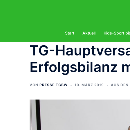
Zum
Inhalt
springen
Start
Aktuell
Kids-Sport bi
TG-Hauptvers
Erfolgsbilanz 
VON
PRESSE TGBW
10. MÄRZ 2019
AUS DEN