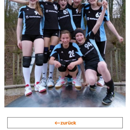
<—zurück