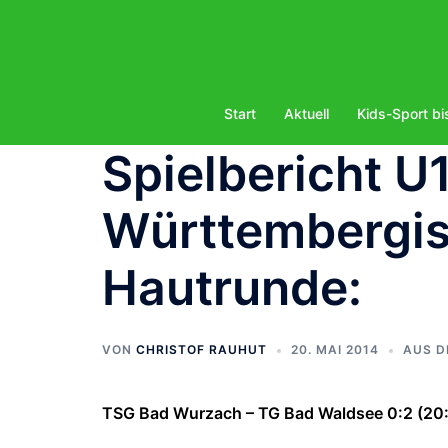
Zum
Inhalt
springen
Start
Aktuell
Kids-Sport bi
Spielbericht U
Württembergis
Hautrunde:
VON
CHRISTOF RAUHUT
20. MAI 2014
AUS D
TSG Bad Wurzach – TG Bad Waldsee 0:2 (20: