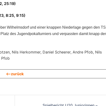
2, 25:19)
3, 8:25, 9:15)
ber Wilhelmsdorf und einer knappen Niederlage gegen den T
Platz des Jugendpokalturniers und verpassten damit knapp de
otzen, Nils Herkommer, Daniel Scheerer, Andre Pfob, Nils
o Pfob
<—zurück
on
Spielbericht U20 Juniorinnen –