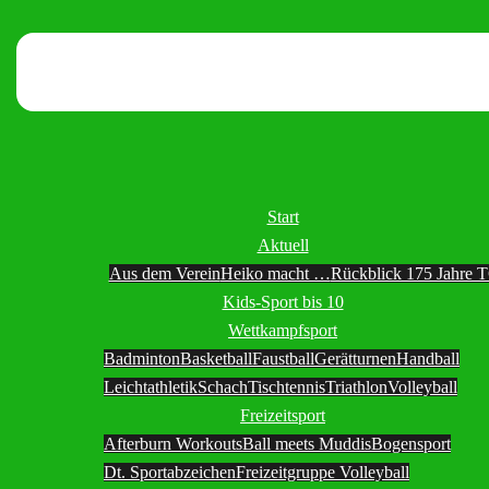
Start
Aktuell
Aus dem Verein
Heiko macht …
Rückblick 175 Jahre 
Kids-Sport bis 10
Wettkampfsport
Badminton
Basketball
Faustball
Gerätturnen
Handball
Leichtathletik
Schach
Tischtennis
Triathlon
Volleyball
Freizeitsport
Afterburn Workouts
Ball meets Muddis
Bogensport
Dt. Sportabzeichen
Freizeitgruppe Volleyball