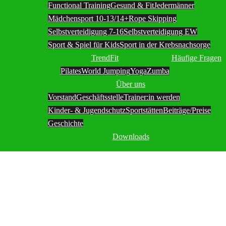
Functional Training
Gesund & Fit
Jedermänner
Mädchensport 10-13/14+
Rope Skipping
Selbstverteidigung 7-16
Selbstverteidigung EW
Sport & Spiel für Kids
Sport in der Krebsnachsorge
TrendFit
Häufige Fragen
Pilates
World Jumping
Yoga
Zumba
Über uns
Vorstand
Geschäftsstelle
Trainer:in werden
Kinder- & Jugendschutz
Sportstätten
Beiträge/Preise
Geschichte
Downloads