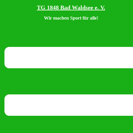
Zum
TG 1848 Bad Waldsee e. V.
Inhalt
Wir machen Sport für alle!
springen
Menü
umschalten