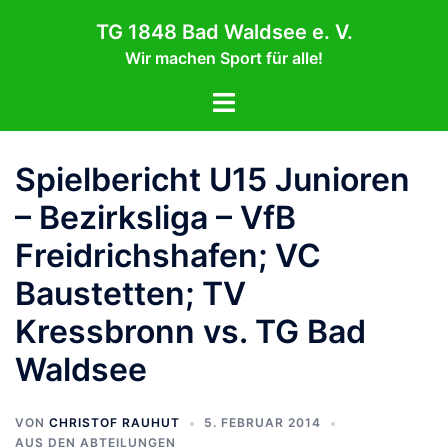
Zum
TG 1848 Bad Waldsee e. V.
Inhalt
Wir machen Sport für alle!
springen
Menü
umschalten
Spielbericht U15 Junioren
– Bezirksliga – VfB
Freidrichshafen; VC
Baustetten; TV
Kressbronn vs. TG Bad
Waldsee
VON
CHRISTOF RAUHUT
5. FEBRUAR 2014
AUS DEN ABTEILUNGEN