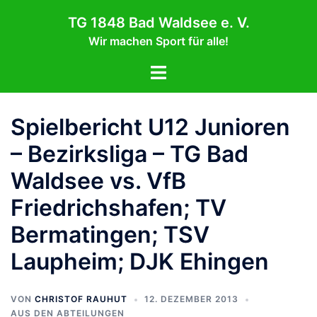
Zum
TG 1848 Bad Waldsee e. V.
Inhalt
Wir machen Sport für alle!
springen
Menü
umschalten
Spielbericht U12 Junioren
– Bezirksliga – TG Bad
Waldsee vs. VfB
Friedrichshafen; TV
Bermatingen; TSV
Laupheim; DJK Ehingen
VON
CHRISTOF RAUHUT
12. DEZEMBER 2013
AUS DEN ABTEILUNGEN