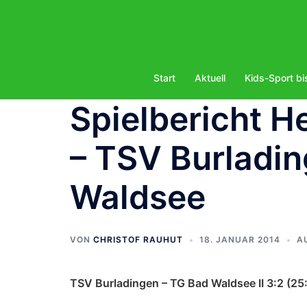
Zum
Inhalt
springen
Start
Aktuell
Kids-Sport bi
Spielbericht He
– TSV Burladin
Waldsee
VON
CHRISTOF RAUHUT
18. JANUAR 2014
A
TSV Burladingen – TG Bad Waldsee II 3:2 (25: