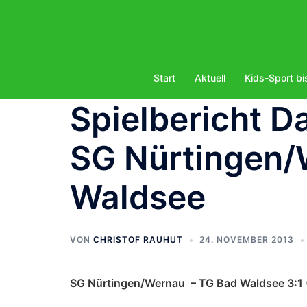
Zum
Inhalt
springen
Start
Aktuell
Kids-Sport bi
Spielbericht D
SG Nürtingen/
Waldsee
VON
CHRISTOF RAUHUT
24. NOVEMBER 2013
SG Nürtingen/Wernau – TG Bad Waldsee 3:1 (