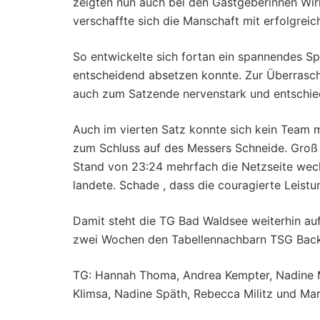
zeigten nun auch bei den Gastgeberinnen Wi
verschaffte sich die Manschaft mit erfolgrei
So entwickelte sich fortan ein spannendes S
entscheidend absetzen konnte. Zur Überrasch
auch zum Satzende nervenstark und entschied
Auch im vierten Satz konnte sich kein Team m
zum Schluss auf des Messers Schneide. Groß
Stand von 23:24 mehrfach die Netzseite wec
landete. Schade , dass die couragierte Leist
Damit steht die TG Bad Waldsee weiterhin auf
zwei Wochen den Tabellennachbarn TSG Backn
TG: Hannah Thoma, Andrea Kempter, Nadine Mi
Klimsa, Nadine Späth, Rebecca Militz und Ma