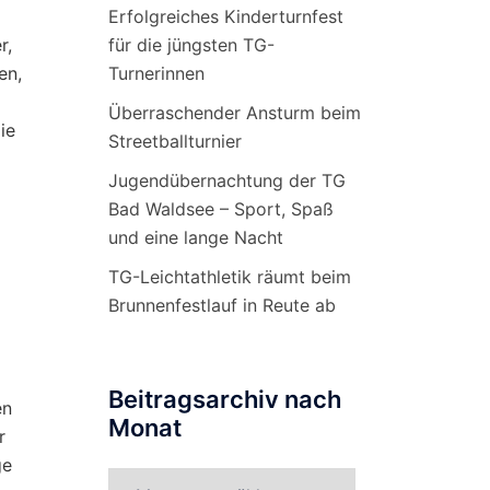
Erfolgreiches Kinderturnfest
für die jüngsten TG-
r,
Turnerinnen
en,
Überraschender Ansturm beim
ie
Streetballturnier
Jugendübernachtung der TG
Bad Waldsee – Sport, Spaß
und eine lange Nacht
TG-Leichtathletik räumt beim
Brunnenfestlauf in Reute ab
Beitragsarchiv nach
en
Monat
r
ge
Beitragsarchiv