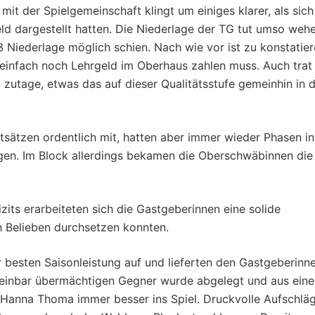
it der Spielgemeinschaft klingt um einiges klarer, als sich
ld dargestellt hatten. Die Niederlage der TG tut umso wehe
3 Niederlage möglich schien. Nach wie vor ist zu konstatier
infach noch Lehrgeld im Oberhaus zahlen muss. Auch trat
zutage, etwas das auf dieser Qualitätsstufe gemeinhin in d
sätzen ordentlich mit, hatten aber immer wieder Phasen in
gen. Im Block allerdings bekamen die Oberschwäbinnen die
izits erarbeiteten sich die Gastgeberinnen eine solide
ch Belieben durchsetzen konnten.
r besten Saisonleistung auf und lieferten den Gastgeberinn
einbar übermächtigen Gegner wurde abgelegt und aus eine
Hanna Thoma immer besser ins Spiel. Druckvolle Aufschlä