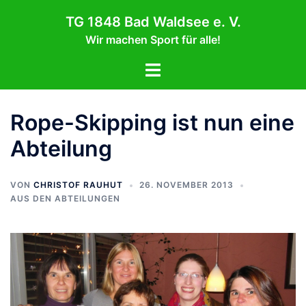
Zum
TG 1848 Bad Waldsee e. V.
Inhalt
Wir machen Sport für alle!
springen
Menü
umschalten
Rope-Skipping ist nun eine
Abteilung
VON
CHRISTOF RAUHUT
26. NOVEMBER 2013
AUS DEN ABTEILUNGEN