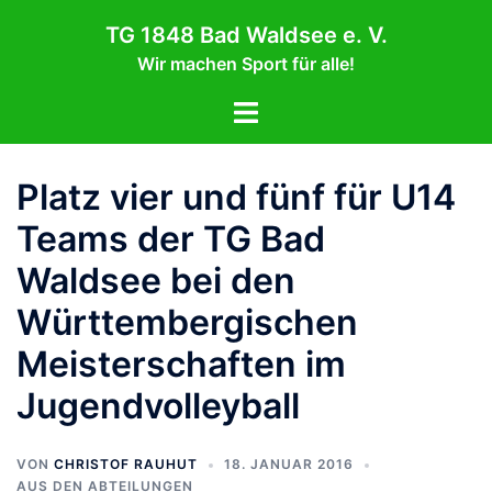
Zum
TG 1848 Bad Waldsee e. V.
Inhalt
Wir machen Sport für alle!
springen
Menü
umschalten
Platz vier und fünf für U14
Teams der TG Bad
Waldsee bei den
Württembergischen
Meisterschaften im
Jugendvolleyball
VON
CHRISTOF RAUHUT
18. JANUAR 2016
AUS DEN ABTEILUNGEN