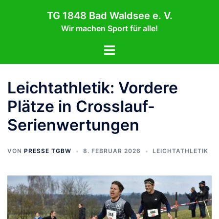
Zum
TG 1848 Bad Waldsee e. V.
Inhalt
Wir machen Sport für alle!
springen
Menü
umschalten
Leichtathletik: Vordere
Plätze in Crosslauf-
Serienwertungen
VON
PRESSE TGBW
8. FEBRUAR 2026
LEICHTATHLETIK