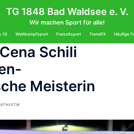
TG 1848 Bad Waldsee e. V.
Wir machen Sport für alle!
s 10
Wettkampfsport
Freizeitsport
TrendFit
Häufige F
 Cena Schili
en-
che Meisterin
TATHLETIK