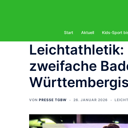
Zum
Inhalt
springen
Start
Aktuell
Kids-Sport bi
Leichtathletik:
zweifache Bad
Württembergis
VON
PRESSE TGBW
26. JANUAR 2026
LEICH