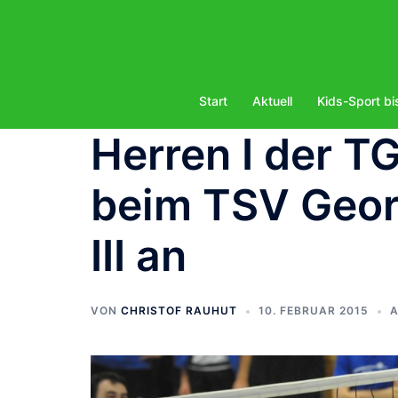
Zum
Inhalt
springen
Start
Aktuell
Kids-Sport bi
Herren I der TG
beim TSV Georg
III an
VON
CHRISTOF RAUHUT
10. FEBRUAR 2015
A