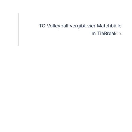
on
TG Volleyball vergibt vier Matchbälle
im TieBreak