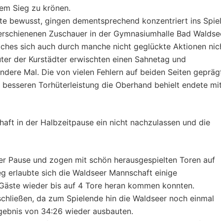
nem Sieg zu krönen.
ste bewusst, gingen dementsprechend konzentriert ins Spie
h erschienenen Zuschauer in der Gymnasiumhalle Bad Waldse
lches sich auch durch manche nicht geglückte Aktionen nic
hüter der Kurstädter erwischten einen Sahnetag und
ndere Mal. Die von vielen Fehlern auf beiden Seiten gepräg
r besseren Torhüterleistung die Oberhand behielt endete mi
aft in der Halbzeitpause ein nicht nachzulassen und die
er Pause und zogen mit schön herausgespielten Toren auf
g erlaubte sich die Waldseer Mannschaft einige
Gäste wieder bis auf 4 Tore heran kommen konnten.
schließen, da zum Spielende hin die Waldseer noch einmal
gebnis von 34:26 wieder ausbauten.