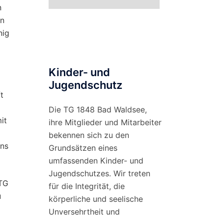
nach
n
Monat
en
nig
Kinder- und
Jugendschutz
t
Die TG 1848 Bad Waldsee,
it
ihre Mitglieder und Mitarbeiter
bekennen sich zu den
ans
Grundsätzen eines
umfassenden Kinder- und
Jugendschutzes. Wir treten
 TG
für die Integrität, die
u
körperliche und seelische
Unversehrtheit und