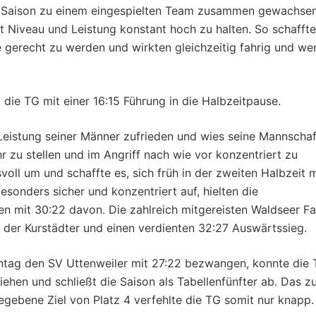
r Saison zu einem eingespielten Team zusammen gewachse
it Niveau und Leistung konstant hoch zu halten. So schafft
le gerecht zu werden und wirkten gleichzeitig fahrig und we
die TG mit einer 16:15 Führung in die Halbzeitpause.
Leistung seiner Männer zufrieden und wies seine Mannschaf
r zu stellen und im Angriff nach wie vor konzentriert zu
oll um und schaffte es, sich früh in der zweiten Halbzeit m
esonders sicher und konzentriert auf, hielten die
 mit 30:22 davon. Die zahlreich mitgereisten Waldseer F
n der Kurstädter und einen verdienten 32:27 Auswärtssieg.
ntag den SV Uttenweiler mit 27:22 bezwangen, konnte die
ehen und schließt die Saison als Tabellenfünfter ab. Das z
gebene Ziel von Platz 4 verfehlte die TG somit nur knapp.