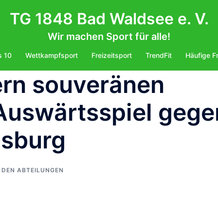
TG 1848 Bad Waldsee e. V.
Wir machen Sport für alle!
s 10
Wettkampfsport
Freizeitsport
TrendFit
Häufige F
ern souveränen
 Auswärtsspiel gege
nsburg
 DEN ABTEILUNGEN