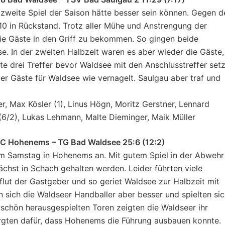
zweite Spiel der Saison hätte besser sein können. Gegen d
:10 in Rückstand. Trotz aller Mühe und Anstrengung der
ie Gäste in den Griff zu bekommen. So gingen beide
e. In der zweiten Halbzeit waren es aber wieder die Gäste,
te drei Treffer bevor Waldsee mit den Anschlusstreffer set
der Gäste für Waldsee wie vernagelt. Saulgau aber traf und
ger, Max Kösler (1), Linus Högn, Moritz Gerstner, Lennard
(6/2), Lukas Lehmann, Malte Dieminger, Maik Müller
HC Hohenems – TG Bad Waldsee 25:6 (12:2)
am Samstag in Hohenems an. Mit gutem Spiel in der Abwehr
chst in Schach gehalten werden. Leider führten viele
lut der Gastgeber und so geriet Waldsee zur Halbzeit mit
en sich die Waldseer Handballer aber besser und spielten si
 schön herausgespielten Toren zeigten die Waldseer ihr
orgten dafür, dass Hohenems die Führung ausbauen konnte.