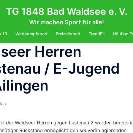
TG 1848 Bad Waldsee e. V.
Wir machen Sport für alle!
s 10
Wettkampfsport
Freizeitsport
TrendFit
Häufige F
dseer Herren
ustenau / E-Jugend
Ailingen
ALL
el der Waldseer Herren gegen Lustenau 2 wurden bereits i
unnötiger Rückstand ermöglicht den souverän agierenden