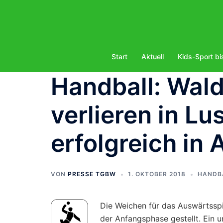
Zum
Inhalt
springen
Start
Aktuell
Kids-Sport bi
Handball: Wal
verlieren in L
erfolgreich in 
VON
PRESSE TGBW
1. OKTOBER 2018
HANDB
Die Weichen für das Auswärtsspi
der Anfangsphase gestellt. Ein 