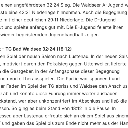
 einen ungefährdeten 32:24 Sieg. Die Waldseer A-Jugend 
ste eine 42:21 Niederlage hinnehmen. Auch die Begegnung
mit einer deutlichen 29:11 Niederlage. Die D-Jugend
t und spielte anfangs gut mit. Die E-Jugend feierte ihren
f wieder begeisternden Jugendhandball zeigen.
 – TG Bad Waldsee 32:24 (18:12)
en Spiel der neuen Saison nach Lustenau. In der neuen Sai
motiviert durch den Pokalsieg gegen Uttenweiler, lieferte
n die Gastgeber. In der Anfangsphase dieser Begegnung
nen Vorteil herausspielen. Die Partie war spannend und
 der Faden im Spiel der TG abriss und Waldsee den Anschlus
:10 ab und konnte diese Führung immer weiter ausbauen.
stand, war aber unkonzentriert im Abschluss und ließ die
en. So ging es beim Stand von 18:12 in die Pause. In
sser, aber Lustenau erfreute sich an einem Spiel aus eine
ff und gaben das Spiel bis zum Ende nicht mehr aus der Han