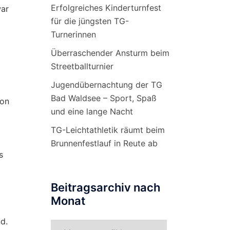
Erfolgreiches Kinderturnfest
war
für die jüngsten TG-
Turnerinnen
Überraschender Ansturm beim
Streetballturnier
Jugendübernachtung der TG
Bad Waldsee – Sport, Spaß
son
und eine lange Nacht
TG-Leichtathletik räumt beim
Brunnenfestlauf in Reute ab
s
Beitragsarchiv nach
Monat
m
d.
Beitragsarchiv