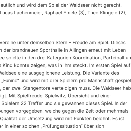
utlich und wird dem Spiel der Waldseer nicht gerecht.
, Lucas Lachenmeier, Raphael Emele (3), Theo Klingele (2),
 Vereine unter demselben Stern – Freude am Spiel. Dieses
der brandneuen Sporthalle in Ailingen erneut mit Leben
e spielte in den drei Kategorien Koordination, Parteiball u
 Kind konnte zeigen, was in ihm steckt. Im ersten Spiel auf
Waldsee eine ausgeglichene Leistung. Die Variante des
 „Funino“ und wird mit drei Spielern pro Mannschaft gespiel
n, der zwei Stangentore verteidigen muss. Die Waldseer ha
gt. Mit Spielfreude, Spielwitz, Übersicht und einer
pielern 22 Treffer und sie gewannen dieses Spiel. In der
bungen vorgegeben, welche gegen die Zeit oder mehrmals
Qualität der Umsetzung wird mit Punkten belohnt. Es ist
 in einer solchen „Prüfungssituation“ über sich