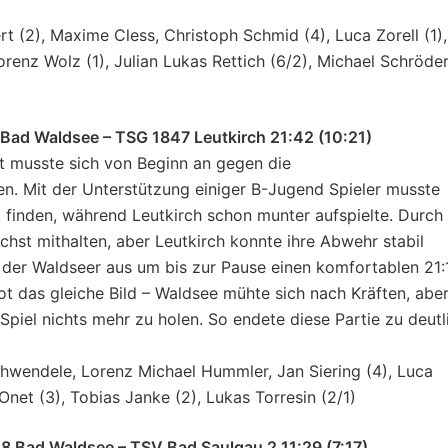
rt (2), Maxime Cless, Christoph Schmid (4), Luca Zorell (1),
orenz Wolz (1), Julian Lukas Rettich (6/2), Michael Schröde
Bad Waldsee – TSG 1847 Leutkirch 21:42 (10:21)
 musste sich von Beginn an gegen die
en. Mit der Unterstützung einiger B-Jugend Spieler musste
 finden, während Leutkirch schon munter aufspielte. Durch
hst mithalten, aber Leutkirch konnte ihre Abwehr stabil
der Waldseer aus um bis zur Pause einen komfortablen 21:
t das gleiche Bild – Waldsee mühte sich nach Kräften, abe
piel nichts mehr zu holen. So endete diese Partie zu deutl
Schwendele, Lorenz Michael Hummler, Jan Siering (4), Luca
Onet (3), Tobias Janke (2), Lukas Torresin (2/1)
8 Bad Waldsee – TSV Bad Saulgau 2 11:29 (7:17)