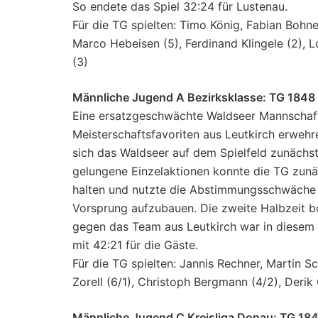
So endete das Spiel 32:24 für Lustenau.
Für die TG spielten: Timo König, Fabian Bohne
Marco Hebeisen (5), Ferdinand Klingele (2), L
(3)
Männliche Jugend A Bezirksklasse: TG 1848 
Eine ersatzgeschwächte Waldseer Mannschaft
Meisterschaftsfavoriten aus Leutkirch erwehr
sich das Waldseer auf dem Spielfeld zunächst
gelungene Einzelaktionen konnte die TG zunäc
halten und nutzte die Abstimmungsschwäche 
Vorsprung aufzubauen. Die zweite Halbzeit bo
gegen das Team aus Leutkirch war in diesem S
mit 42:21 für die Gäste.
Für die TG spielten: Jannis Rechner, Martin 
Zorell (6/1), Christoph Bergmann (4/2), Derik 
Männliche Jugend C Kreisliga Donau: TG 184