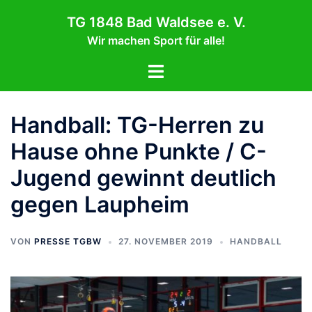
Zum
TG 1848 Bad Waldsee e. V.
Inhalt
Wir machen Sport für alle!
springen
Menü
umschalten
Handball: TG-Herren zu
Hause ohne Punkte / C-
Jugend gewinnt deutlich
gegen Laupheim
VON
PRESSE TGBW
27. NOVEMBER 2019
HANDBALL