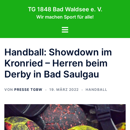
Zum
TG 1848 Bad Waldsee e. V.
Inhalt
Wir machen Sport für alle!
springen
Menü
umschalten
Handball: Showdown im
Kronried – Herren beim
Derby in Bad Saulgau
VON
PRESSE TGBW
19. MÄRZ 2022
HANDBALL