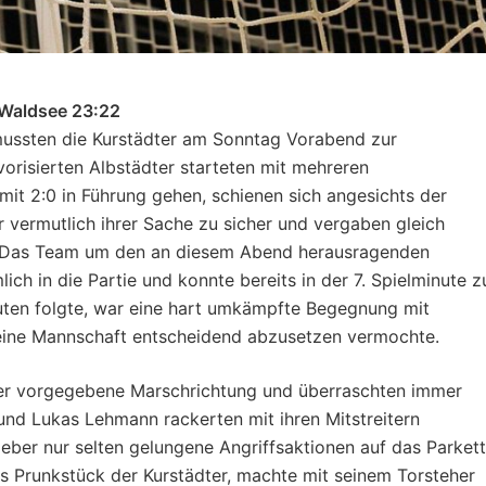
 Waldsee 23:22
mussten die Kurstädter am Sonntag Vorabend zur
vorisierten Albstädter starteten mit mehreren
t 2:0 in Führung gehen, schienen sich angesichts der
vermutlich ihrer Sache zu sicher und vergaben gleich
n. Das Team um den an diesem Abend herausragenden
lich in die Partie und konnte bereits in der 7. Spielminute 
nuten folgte, war eine hart umkämpfte Begegnung mit
eine Mannschaft entscheidend abzusetzen vermochte.
ner vorgegebene Marschrichtung und überraschten immer
nd Lukas Lehmann rackerten mit ihren Mitstreitern
eber nur selten gelungene Angriffsaktionen auf das Parkett
 Prunkstück der Kurstädter, machte mit seinem Torsteher