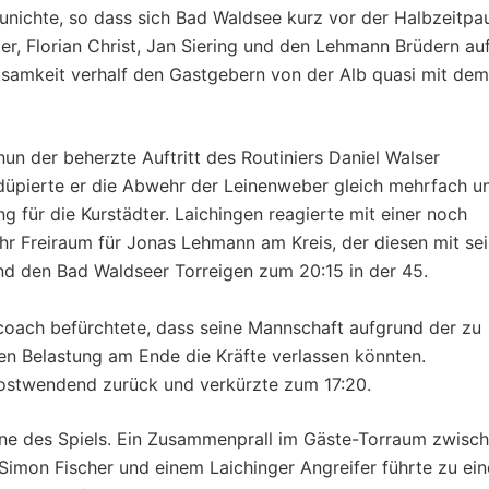
unichte, so dass sich Bad Waldsee kurz vor der Halbzeitpa
er, Florian Christ, Jan Siering und den Lehmann Brüdern au
ksamkeit verhalf den Gastgebern von der Alb quasi mit dem
nun der beherzte Auftritt des Routiniers Daniel Walser
 düpierte er die Abwehr der Leinenweber gleich mehrfach u
ng für die Kurstädter. Laichingen reagierte mit einer noch
r Freiraum für Jonas Lehmann am Kreis, der diesen mit sei
nd den Bad Waldseer Torreigen zum 20:15 in der 45.
oach befürchtete, dass seine Mannschaft aufgrund der zu
n Belastung am Ende die Kräfte verlassen könnten.
postwendend zurück und verkürzte zum 17:20.
ne des Spiels. Ein Zusammenprall im Gäste-Torraum zwisc
imon Fischer und einem Laichinger Angreifer führte zu ein