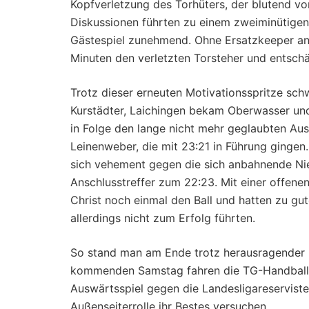
Kopfverletzung des Torhüters, der blutend v
Diskussionen führten zu einem zweiminütigen
Gästespiel zunehmend. Ohne Ersatzkeeper ange
Minuten den verletzten Torsteher und entsch
Trotz dieser erneuten Motivationsspritze sch
Kurstädter, Laichingen bekam Oberwasser und 
in Folge den lange nicht mehr geglaubten Aus
Leinenweber, die mit 23:21 in Führung gingen
sich vehement gegen die sich anbahnende Nie
Anschlusstreffer zum 22:23. Mit einer offen
Christ noch einmal den Ball und hatten zu gut
allerdings nicht zum Erfolg führten.
So stand man am Ende trotz herausragender k
kommenden Samstag fahren die TG-Handballer
Auswärtsspiel gegen die Landesligareservist
Außenseiterrolle ihr Bestes versuchen.