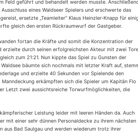
om Feld geführt und behandelt werden musste. Anschließen
 Ausschluss eines Waldseer Spielers und erschwerte das
reist, ersetzte „Teamleiter“ Klaus Heinzler-Knapp für eini
ärfte gleich den ersten Rückraumwurf der Gastgeber.
wanden fortan die Kräfte und somit die Konzentration der
erzielte durch seinen erfolgreichsten Akteur mit zwei Tor
gleich zum 21:21. Nun kippte das Spiel zu Gunsten der
. Waldsee bäumte sich nochmals mit letzter Kraft auf, stem
derlage und erzielte 40 Sekunden vor Spielende den
en Manndeckung erkämpften sich die Spieler um Kapitän Flo
er Letzt zwei aussichtsreiche Torwurfmöglichkeiten, die
ämpferischer Leistung leider mit leeren Händen da. Auch
 mit einer sehr dünnen Personaldecke zu ihrem nächsten
en aus Bad Saulgau und werden wiederum trotz ihrer