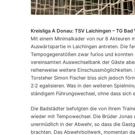
Kreisliga A Donau: TSV Laichingen – TG Bad
Mit einem Minimalkader von nur 8 Akteuren 
Auswärtspartie in Laichingen antreten. Die fa
Tempogegenstößen zwar furios und konnten mi
vereinsamten Auswechselbank der Gäste aber 
reihenweise weitere Einschussmöglichkeite
Torsteher Simon Fischer biss sich jedoch förm
2:2 egalisieren. Was in den weiteren Spielmi
ständigem Führungswechsel, ohne dass sich 
Die Badstädter befolgten die von ihrem Trai
wieder mit Tempowechsel. Die Brüder Jonas u
unermüdlich in der Abwehr, so dass die Gastg
brachten. Das Abwehrbollwerk, momentan das