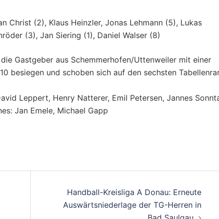
n Christ (2), Klaus Heinzler, Jonas Lehmann (5), Lukas
der (3), Jan Siering (1), Daniel Walser (8)
 die Gastgeber aus Schemmerhofen/Uttenweiler mit einer
:10 besiegen und schoben sich auf den sechsten Tabellenra
David Leppert, Henry Natterer, Emil Petersen, Jannes Sonnt
hes: Jan Emele, Michael Gapp
on
Handball-Kreisliga A Donau: Erneute
Auswärtsniederlage der TG-Herren in
Bad Saulgau