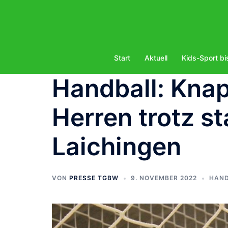
Zum
Inhalt
springen
Start
Aktuell
Kids-Sport bi
Handball: Knap
Herren trotz st
Laichingen
VON
PRESSE TGBW
9. NOVEMBER 2022
HAN