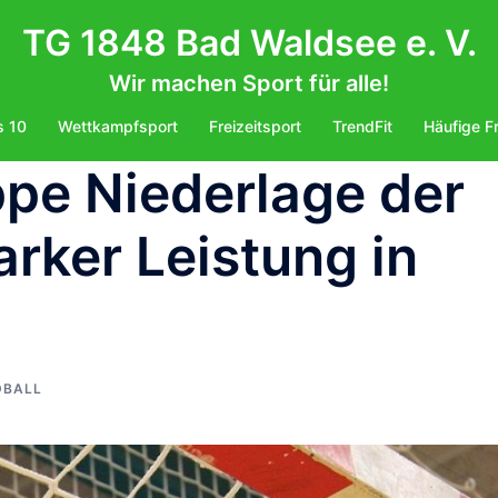
TG 1848 Bad Waldsee e. V.
Wir machen Sport für alle!
s 10
Wettkampfsport
Freizeitsport
TrendFit
Häufige F
pe Niederlage der
arker Leistung in
DBALL