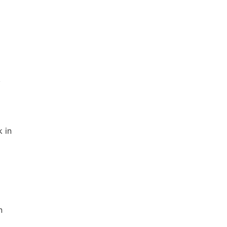
,
 in
n