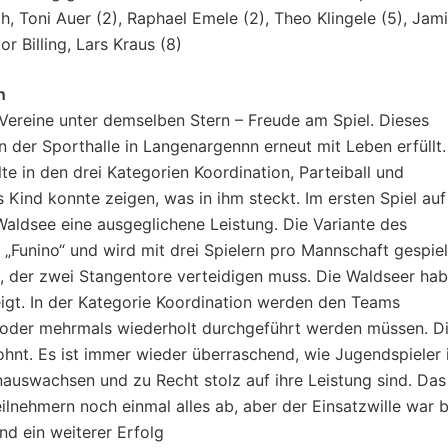
h, Toni Auer (2), Raphael Emele (2), Theo Klingele (5), Jam
or Billing, Lars Kraus (8)
n
 Vereine unter demselben Stern – Freude am Spiel. Dieses
der Sporthalle in Langenargennn erneut mit Leben erfüllt.
e in den drei Kategorien Koordination, Parteiball und
 Kind konnte zeigen, was in ihm steckt. Im ersten Spiel auf
Waldsee eine ausgeglichene Leistung. Die Variante des
 „Funino“ und wird mit drei Spielern pro Mannschaft gespiel
n, der zwei Stangentore verteidigen muss. Die Waldseer ha
eigt. In der Kategorie Koordination werden den Teams
oder mehrmals wiederholt durchgeführt werden müssen. D
hnt. Es ist immer wieder überraschend, wie Jugendspieler 
inauswachsen und zu Recht stolz auf ihre Leistung sind. Das
eilnehmern noch einmal alles ab, aber der Einsatzwille war b
d ein weiterer Erfolg