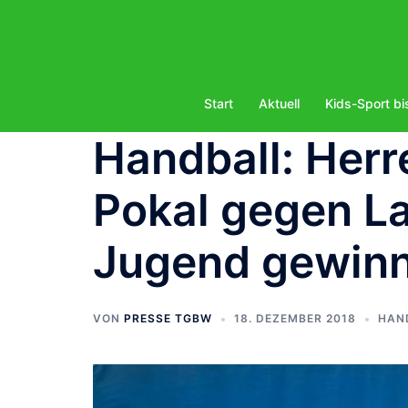
Zum
Inhalt
springen
Start
Aktuell
Kids-Sport bi
Handball: Herr
Pokal gegen La
Jugend gewinn
VON
PRESSE TGBW
18. DEZEMBER 2018
HAN