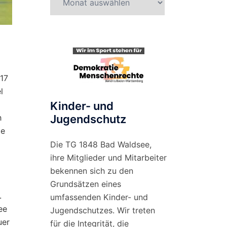
nach
Monat
:17
l
Kinder- und
h
Jugendschutz
ie
d
Die TG 1848 Bad Waldsee,
ihre Mitglieder und Mitarbeiter
bekennen sich zu den
Grundsätzen eines
.
umfassenden Kinder- und
ee
Jugendschutzes. Wir treten
uer
für die Integrität, die