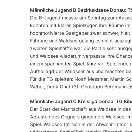
Männliche Jugend B Bezirksklasse Donau: T
Die B-Jugend musste am Sonntag zum Auswärt
konnten mit klaren Spielzügen ihre Räume im 
hochmotivierte Gastgeber zwar schwer, hielt 
Führung und Waldsee gelang es nicht auszugle
zweiten Spielhälfte war die Partie sehr ausg
und Waldsee wiederum verpasste ihre Chancen
einem spannenden Spiel. Kurz vor Spielende n
Aufholjagd der Waldseer aus und machten den
Für die TG spielten: Noah Messmer, Martin Sch
Weber, Derik Onet (3), Christoph Bergmann (
Männliche Jugend C Kreisliga Donau: TG Bib
Der Start der Mannschaft aus Waldsee in das
Abtasten des Gegners gingen die Waldseer mi
Spiel. Waldsee tat sich in der Abwehr immer
widerstehen. Schließlich erzielte Biberach de