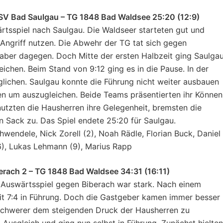
SV Bad Saulgau – TG 1848 Bad Waldsee 25:20 (12:9)
sspiel nach Saulgau. Die Waldseer starteten gut und
Angriff nutzen. Die Abwehr der TG tat sich gegen
aber dagegen. Doch Mitte der ersten Halbzeit ging Saulgau
ichen. Beim Stand von 9:12 ging es in die Pause. In der
eglichen. Saulgau konnte die Führung nicht weiter ausbauen
 um auszugleichen. Beide Teams präsentierten ihr Können
utzten die Hausherren ihre Gelegenheit, bremsten die
 Sack zu. Das Spiel endete 25:20 für Saulgau.
wendele, Nick Zorell (2), Noah Rädle, Florian Buck, Daniel
6), Lukas Lehmann (9), Marius Rapp
erach 2 – TG 1848 Bad Waldsee 34:31 (16:11)
 Auswärtsspiel gegen Biberach war stark. Nach einem
t 7:4 in Führung. Doch die Gastgeber kamen immer besser 
 schwerer dem steigenden Druck der Hausherren zu
n Ausgleich und ging nun selbst in Führung. Zunächst hielten