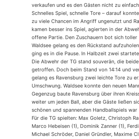
verkaufen und es den Gästen nicht zu einfac
Schnelles Spiel, schnelle Tore – darauf konnt
zu viele Chancen im Angriff ungenutzt und Ra
kamen besser ins Spiel, agierten in der Abwe
offene Partie. Den Zuschauern bot sich tolle
Waldsee gelang es den Rückstand aufzuholen, 
ging es in die Pause. In Halbzeit zwei starte
Die Abwehr der TG stand souverän, die beide
getroffen. Doch beim Stand von 14:14 und v
gelang es Ravensburg zwei leichte Tore zu er
Umschwung. Waldsee konnte den neuen Mann 
Gegenzug baute Ravensburg über ihren Kreiss
weiter um jeden Ball, aber die Gäste ließen 
schönen und spannenden Handballspiels war R
Für die TG spielten: Max Goletz, Christoph Ra
Marco Hebeisen (1), Dominik Zanner (1), Ferdin
Michael Schröder, Daniel Gründler, Maxime C