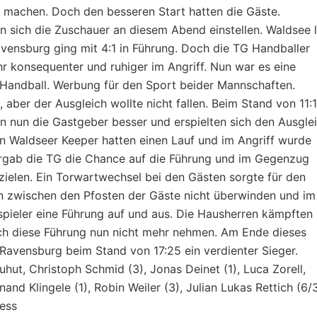
h machen. Doch den besseren Start hatten die Gäste.
en sich die Zuschauer an diesem Abend einstellen. Waldsee 
vensburg ging mit 4:1 in Führung. Doch die TG Handballer
hr konsequenter und ruhiger im Angriff. Nun war es eine
r Handball. Werbung für den Sport beider Mannschaften.
aber der Ausgleich wollte nicht fallen. Beim Stand von 11:
ten nun die Gastgeber besser und erspielten sich den Ausglei
n Waldseer Keeper hatten einen Lauf und im Angriff wurde
ergab die TG die Chance auf die Führung und im Gegenzug
zielen. Ein Torwartwechsel bei den Gästen sorgte für den
zwischen den Pfosten der Gäste nicht überwinden und im
pieler eine Führung auf und aus. Die Hausherren kämpften
sich diese Führung nun nicht mehr nehmen. Am Ende dieses
avensburg beim Stand von 17:25 ein verdienter Sieger.
uhut, Christoph Schmid (3), Jonas Deinet (1), Luca Zorell,
and Klingele (1), Robin Weiler (3), Julian Lukas Rettich (6/3
less