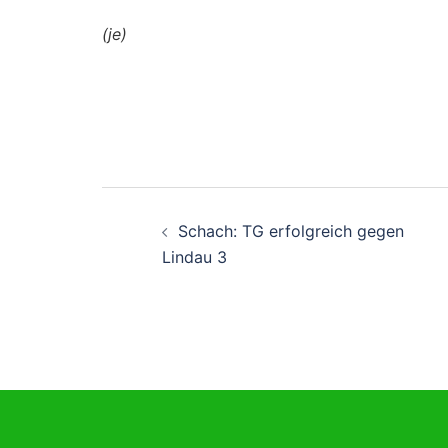
(je)
Beitragsnavigati
Schach: TG erfolgreich gegen
Lindau 3