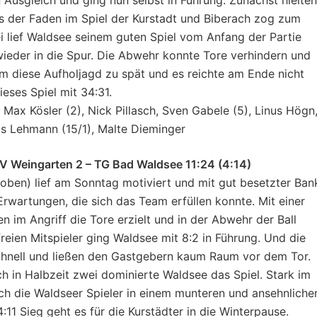
ss der Faden im Spiel der Kurstadt und Biberach zog zum
i lief Waldsee seinem guten Spiel vom Anfang der Partie
ieder in die Spur. Die Abwehr konnte Tore verhindern und
am diese Aufholjagd zu spät und es reichte am Ende nicht
eses Spiel mit 34:31.
 Max Kösler (2), Nick Pillasch, Sven Gabele (5), Linus Högn
as Lehmann (15/1), Malte Dieminger
V Weingarten 2 – TG Bad Waldsee 11:24 (4:14)
ben) lief am Sonntag motiviert und mit gut besetzter Bank
Erwartungen, die sich das Team erfüllen konnte. Mit einer
 im Angriff die Tore erzielt und in der Abwehr der Ball
freien Mitspieler ging Waldsee mit 8:2 in Führung. Und die
schnell und ließen den Gastgebern kaum Raum vor dem Tor.
ch in Halbzeit zwei dominierte Waldsee das Spiel. Stark im
ich die Waldseer Spieler in einem munteren und ansehnliche
:11 Sieg geht es für die Kurstädter in die Winterpause.