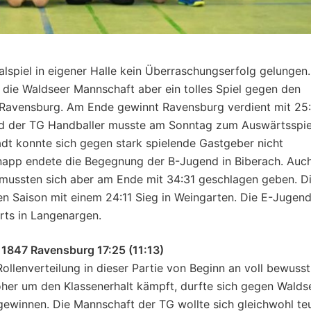
spiel in eigener Halle kein Überraschungserfolg gelungen.
die Waldseer Mannschaft aber ein tolles Spiel gegen den
s Ravensburg. Am Ende gewinnt Ravensburg verdient mit 25
gend der TG Handballer musste am Sonntag zum Auswärtsspie
dt konnte sich gegen stark spielende Gastgeber nicht
knapp endete die Begegnung der B-Jugend in Biberach. Auc
, mussten sich aber am Ende mit 34:31 geschlagen geben. D
en Saison mit einem 24:11 Sieg in Weingarten. Die E-Jugen
rts in Langenargen.
1847 Ravensburg 17:25 (11:13)
llenverteilung in dieser Partie von Beginn an voll bewusst
öher um den Klassenerhalt kämpft, durfte sich gegen Walds
gewinnen. Die Mannschaft der TG wollte sich gleichwohl te