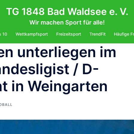
TG 1848 Bad Waldsee e. V.
Wir machen Sport für alle!
s 10
Wettkampfsport
Freizeitsport
TrendFit
Häufige F
en unterliegen im
ndesligist / D-
t in Weingarten
DBALL