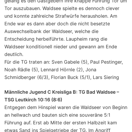
gelang es den Gastgebern ihre knappe Führung Tor um
Tor auszubauen. Waldsee spielte es dennoch clever
und konnte zahlreiche Strafwürfe herausholen. Am
Ende war es dann aber doch die nicht besetzte
Auswechselbank der Waldseer, welche die
Entscheidung herbeiführte. Laupheim rang die
Waldseer konditionell nieder und gewann am Ende
deutlich.
Für die TG traten an: Sven Gabele (5), Paul Pestinger,
Noah Rädle (5), Lennard Hörnle (2), Jona
Schmidberger (6/3), Florian Buck (5/1), Lars Siering
Männliche Jugend C Kreisliga B: TG Bad Waldsee –
TSG Leutkirch 10:16 (8:6)
Entgegen dem Hinspiel waren die Waldseer von Beginn
an hellwach und bauten sich eine souveräne 5:1
Führung auf. Erst ab Mitte der ersten Halbzeit kam
etwas Sand ins Spielgetriebe der TG. Im Angriff