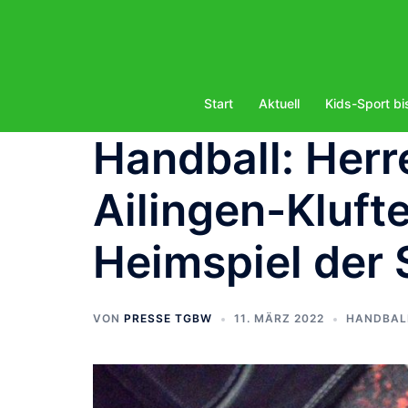
Zum
Inhalt
springen
Start
Aktuell
Kids-Sport bi
Handball: Her
Ailingen-Kluft
Heimspiel der 
VON
PRESSE TGBW
11. MÄRZ 2022
HANDBAL