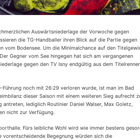
 schmerzlichen Auswärtsniederlage der Vorwoche gegen
sieren die TG-Handballer ihren Blick auf die Partie gegen
ten vom Bodensee. Um die Minimalchance auf den Titelgewi
ch. Der Gegner vom See hingegen hat sich am vergangenen
ederlage gegen den TV Isny endgültig aus dem Titelrenne
:0-Führung noch mit 26:29 verloren wurde, ist man im Bad
eimbilanz dieser Saison mit einem weiteren Sieg aufrecht z
 antreten, lediglich Routinier Daniel Walser, Max Goletz,
en nicht zur Verfügung.
orthalle. Fürs leibliche Wohl wird wie immer bestens gesor
se vorentscheidende Begegnung würden sich die