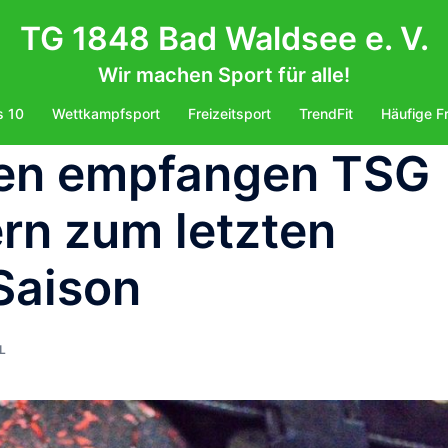
TG 1848 Bad Waldsee e. V.
Wir machen Sport für alle!
s 10
Wettkampfsport
Freizeitsport
TrendFit
Häufige F
ren empfangen TSG
ern zum letzten
Saison
L