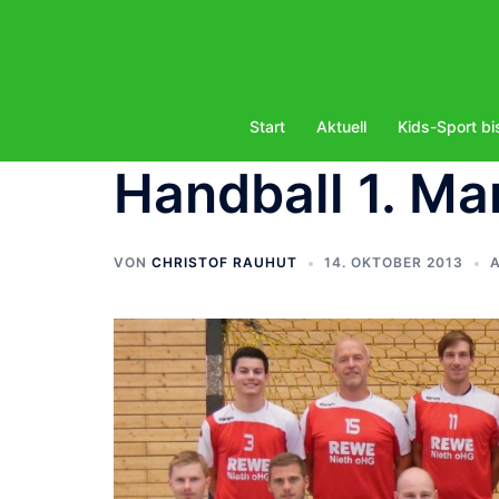
Zum
Inhalt
springen
Start
Aktuell
Kids-Sport bi
Handball 1. Ma
VON
CHRISTOF RAUHUT
14. OKTOBER 2013