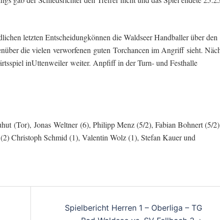
ndlichen letzten Entscheidungkönnen die Waldseer Handballer über den
ber die vielen verworfenen guten Torchancen im Angriff sieht. Näch
sspiel inUttenweiler weiter. Anpfiff in der Turn- und Festhalle
hut (Tor), Jonas Weltner (6), Philipp Menz (5/2), Fabian Bohnert (5/2)
 (2) Christoph Schmid (1), Valentin Wolz (1), Stefan Kauer und
on
Spielbericht Herren 1 – Oberliga – TG