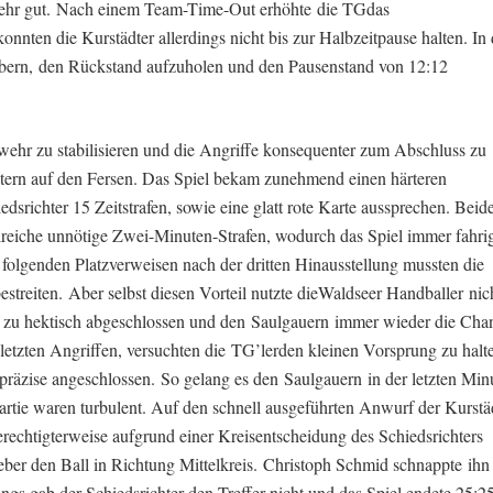
 sehr gut. Nach einem Team-Time-Out erhöhte die TGdas
ten die Kurstädter allerdings nicht bis zur Halbzeitpause halten. In
gebern, den Rückstand aufzuholen und den Pausenstand von 12:12
wehr zu stabilisieren und die Angriffe konsequenter zum Abschluss zu
dtern auf den Fersen. Das Spiel bekam zunehmend einen härteren
dsrichter 15 Zeitstrafen, sowie eine glatt rote Karte aussprechen. Beid
lreiche unnötige Zwei-Minuten-Strafen, wodurch das Spiel immer fahri
 folgenden Platzverweisen nach der dritten Hinausstellung mussten die
estreiten. Aber selbst diesen Vorteil nutzte dieWaldseer Handballer nic
 zu hektisch abgeschlossen und den Saulgauern immer wieder die Cha
n letzten Angriffen, versuchten die TG’lerden kleinen Vorsprung zu halt
präzise angeschlossen. So gelang es den Saulgauern in der letzten Min
artie waren turbulent. Auf den schnell ausgeführten Anwurf der Kurstä
erechtigterweise aufgrund einer Kreisentscheidung des Schiedsrichters
geber den Ball in Richtung Mittelkreis. Christoph Schmid schnappte ihn
dings gab der Schiedsrichter den Treffer nicht und das Spiel endete 25:2