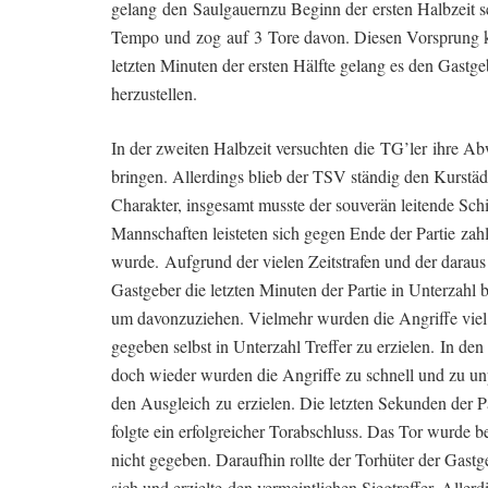
gelang den Saulgauernzu Beginn der ersten Halbzeit
Tempo und zog auf 3 Tore davon. Diesen Vorsprung konn
letzten Minuten der ersten Hälfte gelang es den Gast
herzustellen.
In der zweiten Halbzeit versuchten die TG’ler ihre Ab
bringen. Allerdings blieb der TSV ständig den Kurstä
Charakter, insgesamt musste der souverän leitende Schie
Mannschaften leisteten sich gegen Ende der Partie zah
wurde. Aufgrund der vielen Zeitstrafen und der daraus
Gastgeber die letzten Minuten der Partie in Unterzahl b
um davonzuziehen. Vielmehr wurden die Angriffe viel
gegeben selbst in Unterzahl Treffer zu erzielen. In de
doch wieder wurden die Angriffe zu schnell und zu un
den Ausgleich zu erzielen. Die letzten Sekunden der P
folgte ein erfolgreicher Torabschluss. Das Tor wurde b
nicht gegeben. Daraufhin rollte der Torhüter der Gast
sich und erzielte den vermeintlichen Siegtreffer. Aller