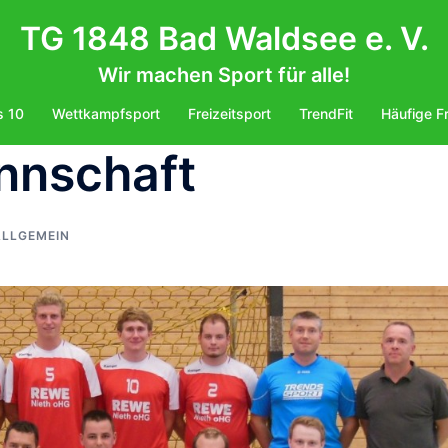
TG 1848 Bad Waldsee e. V.
Wir machen Sport für alle!
s 10
Wettkampfsport
Freizeitsport
TrendFit
Häufige F
nnschaft
ALLGEMEIN