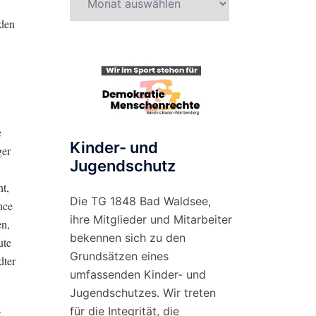
nach
 den
Monat
e
Kinder- und
ger
Jugendschutz
ht,
Die TG 1848 Bad Waldsee,
nce
ihre Mitglieder und Mitarbeiter
en,
bekennen sich zu den
ute
Grundsätzen eines
dter
umfassenden Kinder- und
Jugendschutzes. Wir treten
für die Integrität, die
5