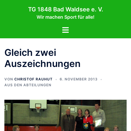
Zum
TG 1848 Bad Waldsee e. V.
Inhalt
Wir machen Sport für alle!
springen
Menü
umschalten
Gleich zwei
Auszeichnungen
VON
CHRISTOF RAUHUT
6. NOVEMBER 2013
AUS DEN ABTEILUNGEN