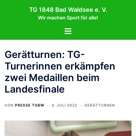
Zum
TG 1848 Bad Waldsee e. V.
Inhalt
Wir machen Sport für alle!
springen
Menü
umschalten
Gerätturnen: TG-
Turnerinnen erkämpfen
zwei Medaillen beim
Landesfinale
VON
PRESSE TGBW
4. JULI 2022
GERÄTTURNEN