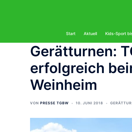
Zum
Inhalt
springen
Start
Aktuell
Kids-Sport bi
Gerätturnen: 
erfolgreich be
Weinheim
VON
PRESSE TGBW
10. JUNI 2018
GERÄTTUR