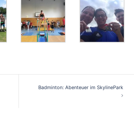
on
Badminton: Abenteuer im SkylinePark