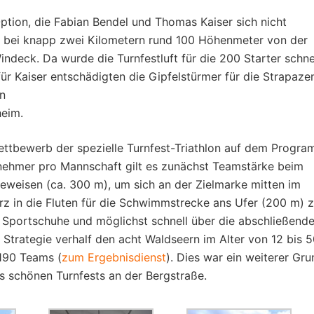
Option, die Fabian Bendel und Thomas Kaiser sich nicht
te bei knapp zwei Kilometern rund 100 Höhenmeter von der
ndeck. Da wurde die Turnfestluft für die 200 Starter schne
ür Kaiser entschädigten die Gipfelstürmer für die Strapaze
en
heim.
ttbewerb der spezielle Turnfest-Triathlon auf dem Progra
nehmer pro Mannschaft gilt es zunächst Teamstärke beim
weisen (ca. 300 m), um sich an der Zielmarke mitten im
z in die Fluten für die Schwimmstrecke ans Ufer (200 m) 
en Sportschuhe und möglichst schnell über die abschließend
ge Strategie verhalf den acht Waldseern im Alter von 12 bis 
190 Teams (
zum Ergebnisdienst
). Dies war ein weiterer Gru
s schönen Turnfests an der Bergstraße.