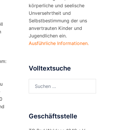
körperliche und seelische
Unversehrtheit und
Selbstbestimmung der uns
ll
anvertrauten Kinder und
n
Jugendlichen ein.
Ausführliche Informationen.
mm:
Volltextsuche
Suchen
zu
nach:
e
50
nd
Geschäftsstelle