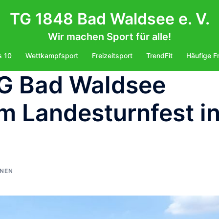
TG 1848 Bad Waldsee e. V.
Wir machen Sport für alle!
s 10
Wettkampfsport
Freizeitsport
TrendFit
Häufige F
TG Bad Waldsee
im Landesturnfest i
NEN