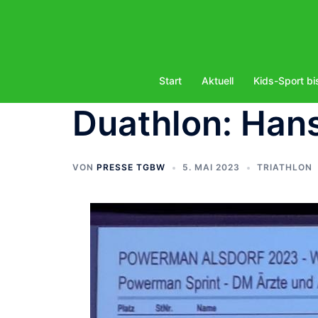
Zum
Inhalt
springen
Start
Aktuell
Kids-Sport bi
Duathlon: Hans
VON
PRESSE TGBW
5. MAI 2023
TRIATHLON