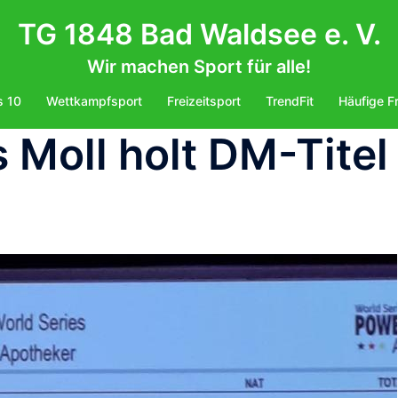
TG 1848 Bad Waldsee e. V.
Wir machen Sport für alle!
s 10
Wettkampfsport
Freizeitsport
TrendFit
Häufige F
 Moll holt DM-Titel