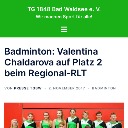
Zum
TG 1848 Bad Waldsee e. V.
Inhalt
Wir machen Sport für alle!
springen
Menü
umschalten
Badminton: Valentina
Chaldarova auf Platz 2
beim Regional-RLT
VON
PRESSE TGBW
2. NOVEMBER 2017
BADMINTON