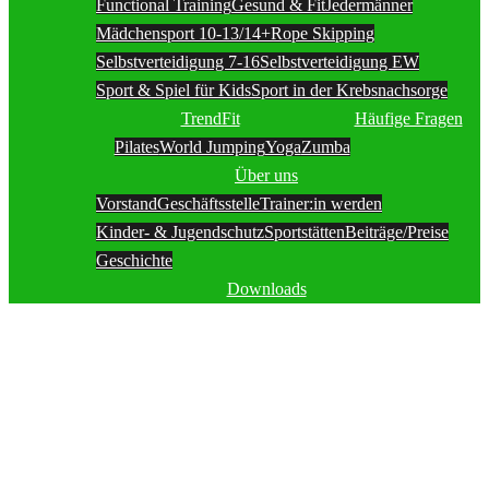
Functional Training
Gesund & Fit
Jedermänner
Mädchensport 10-13/14+
Rope Skipping
Selbstverteidigung 7-16
Selbstverteidigung EW
Sport & Spiel für Kids
Sport in der Krebsnachsorge
TrendFit
Häufige Fragen
Pilates
World Jumping
Yoga
Zumba
Über uns
Vorstand
Geschäftsstelle
Trainer:in werden
Kinder- & Jugendschutz
Sportstätten
Beiträge/Preise
Geschichte
Downloads