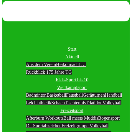
Start
Aktuell
Aus dem Verein
Heiko macht …
Rückblick 175 Jahre TG
Kids-Sport bis 10
Wettkampfsport
Badminton
Basketball
Faustball
Gerätturnen
Handball
Leichtathletik
Schach
Tischtennis
Triathlon
Volleyball
Freizeitsport
Afterburn Workouts
Ball meets Muddis
Bogensport
Dt. Sportabzeichen
Freizeitgruppe Volleyball