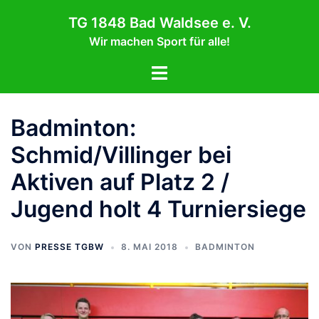
Zum
TG 1848 Bad Waldsee e. V.
Inhalt
Wir machen Sport für alle!
springen
Menü
umschalten
Badminton:
Schmid/Villinger bei
Aktiven auf Platz 2 /
Jugend holt 4 Turniersiege
VON
PRESSE TGBW
8. MAI 2018
BADMINTON