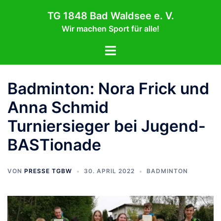
Zum
TG 1848 Bad Waldsee e. V.
Inhalt
Wir machen Sport für alle!
springen
Menü
umschalten
Badminton: Nora Frick und
Anna Schmid
Turniersieger bei Jugend-
BASTionade
VON
PRESSE TGBW
30. APRIL 2022
BADMINTON