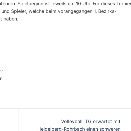
euern. Spielbeginn ist jeweils um 10 Uhr. Für dieses Turnie
en und Spieler, welche beim vorangegangen 1. Bezirks-
ht haben.
hr
r
on
Volleyball: TG erwartet mit
Heidelberg-Rohrbach einen schweren