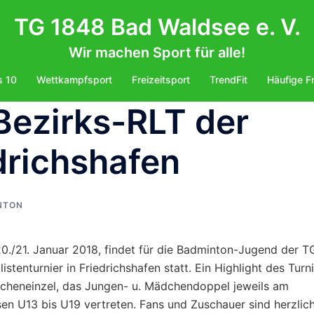
TG 1848 Bad Waldsee e. V.
Wir machen Sport für alle!
s 10
Wettkampfsport
Freizeitsport
TrendFit
Häufige F
Bezirks-RLT der
drichshafen
NTON
./21. Januar 2018, findet für die Badminton-Jugend der T
tenturnier in Friedrichshafen statt. Ein Highlight des Turn
cheneinzel, das Jungen- u. Mädchendoppel jeweils am
sen U13 bis U19 vertreten. Fans und Zuschauer sind herzlic