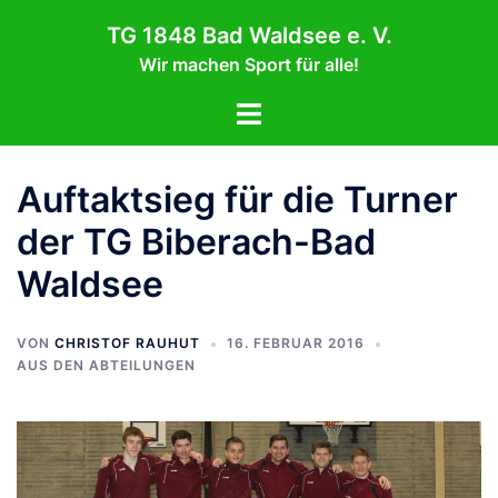
Zum
TG 1848 Bad Waldsee e. V.
Inhalt
Wir machen Sport für alle!
springen
Menü
umschalten
Auftaktsieg für die Turner
der TG Biberach-Bad
Waldsee
VON
CHRISTOF RAUHUT
16. FEBRUAR 2016
AUS DEN ABTEILUNGEN