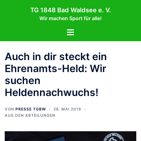
Zum
TG 1848 Bad Waldsee e. V.
Inhalt
Wir machen Sport für alle!
springen
Menü
umschalten
Auch in dir steckt ein
Ehrenamts-Held: Wir
suchen
Heldennachwuchs!
VON
PRESSE TGBW
28. MAI 2019
AUS DEN ABTEILUNGEN