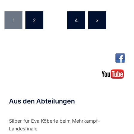
Seitennummerierung
1
2
…
4
>
der
Beiträge
Aus den Abteilungen
Silber für Eva Köberle beim Mehrkampf-
Landesfinale