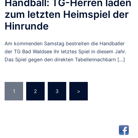
Handball: TG-Herren laden
zum letzten Heimspiel der
Hinrunde
Am kommenden Samstag bestreiten die Handballer
der TG Bad Waldsee ihr letztes Spiel in diesem Jahr.
Das Spiel gegen den direkten Tabellennachbarn […]
Seitennummerierung
1
2
3
>
der
Beiträge