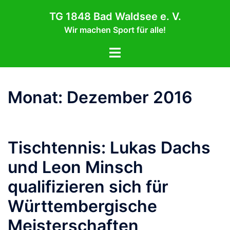
Zum
TG 1848 Bad Waldsee e. V.
Inhalt
Wir machen Sport für alle!
springen
Menü
umschalten
Monat:
Dezember 2016
Tischtennis: Lukas Dachs
und Leon Minsch
qualifizieren sich für
Württembergische
Meisterschaften